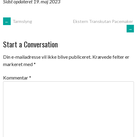
Sidst opdateret 19. maj 2023
Post
←
Tarmslyng
Ekstern Transkutan Pacemaker
→
navigation
Start a Conversation
Din e-mailadresse vil ikke blive publiceret.
Krævede felter er
markeret med
*
Kommentar
*