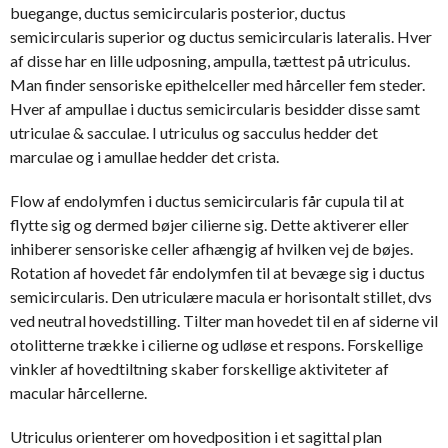
buegange, ductus semicircularis posterior, ductus
semicircularis superior og ductus semicircularis lateralis. Hver
af disse har en lille udposning, ampulla, tættest på utriculus.
Man finder sensoriske epithelceller med hårceller fem steder.
Hver af ampullae i ductus semicircularis besidder disse samt
utriculae & sacculae. I utriculus og sacculus hedder det
marculae og i amullae hedder det crista.
Flow af endolymfen i ductus semicircularis får cupula til at
flytte sig og dermed bøjer cilierne sig. Dette aktiverer eller
inhiberer sensoriske celler afhængig af hvilken vej de bøjes.
Rotation af hovedet får endolymfen til at bevæge sig i ductus
semicircularis. Den utriculære macula er horisontalt stillet, dvs
ved neutral hovedstilling. Tilter man hovedet til en af siderne vil
otolitterne trække i cilierne og udløse et respons. Forskellige
vinkler af hovedtiltning skaber forskellige aktiviteter af
macular hårcellerne.
Utriculus orienterer om hovedposition i et sagittal plan