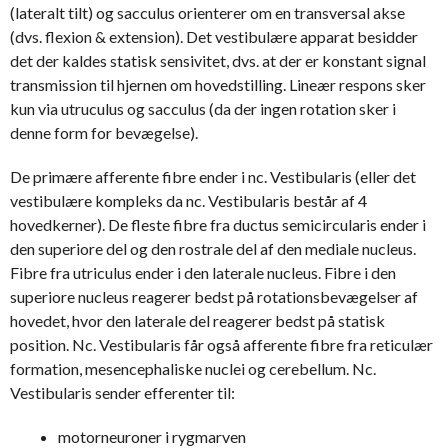
(lateralt tilt) og sacculus orienterer om en transversal akse
(dvs. flexion & extension). Det vestibulære apparat besidder
det der kaldes statisk sensivitet, dvs. at der er konstant signal
transmission til hjernen om hovedstilling. Lineær respons sker
kun via utruculus og sacculus (da der ingen rotation sker i
denne form for bevægelse).
De primære afferente fibre ender i nc. Vestibularis (eller det
vestibulære kompleks da nc. Vestibularis består af 4
hovedkerner). De fleste fibre fra ductus semicircularis ender i
den superiore del og den rostrale del af den mediale nucleus.
Fibre fra utriculus ender i den laterale nucleus. Fibre i den
superiore nucleus reagerer bedst på rotationsbevægelser af
hovedet, hvor den laterale del reagerer bedst på statisk
position. Nc. Vestibularis får også afferente fibre fra reticulær
formation, mesencephaliske nuclei og cerebellum. Nc.
Vestibularis sender efferenter til:
motorneuroner i rygmarven