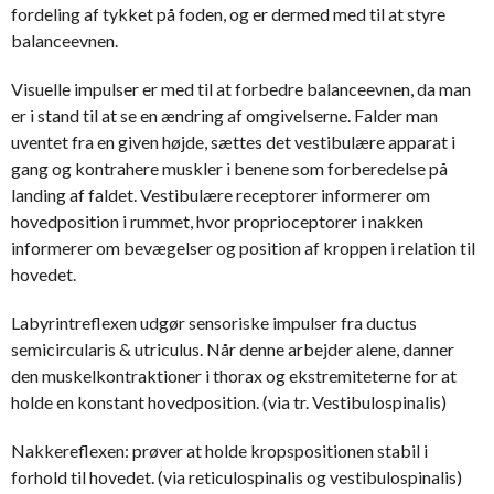
fordeling af tykket på foden, og er dermed med til at styre
balanceevnen.
Visuelle impulser er med til at forbedre balanceevnen, da man
er i stand til at se en ændring af omgivelserne. Falder man
uventet fra en given højde, sættes det vestibulære apparat i
gang og kontrahere muskler i benene som forberedelse på
landing af faldet. Vestibulære receptorer informerer om
hovedposition i rummet, hvor proprioceptorer i nakken
informerer om bevægelser og position af kroppen i relation til
hovedet.
Labyrintreflexen udgør sensoriske impulser fra ductus
semicircularis & utriculus. Når denne arbejder alene, danner
den muskelkontraktioner i thorax og ekstremiteterne for at
holde en konstant hovedposition. (via tr. Vestibulospinalis)
Nakkereflexen: prøver at holde kropspositionen stabil i
forhold til hovedet. (via reticulospinalis og vestibulospinalis)