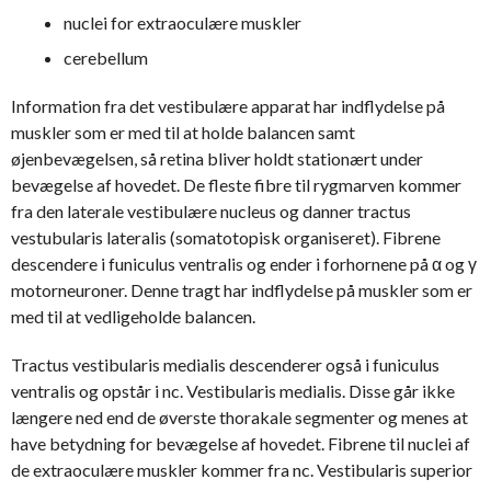
nuclei for extraoculære muskler
cerebellum
Information fra det vestibulære apparat har indflydelse på
muskler som er med til at holde balancen samt
øjenbevægelsen, så retina bliver holdt stationært under
bevægelse af hovedet. De fleste fibre til rygmarven kommer
fra den laterale vestibulære nucleus og danner tractus
vestubularis lateralis (somatotopisk organiseret). Fibrene
descendere i funiculus ventralis og ender i forhornene på α og γ
motorneuroner. Denne tragt har indflydelse på muskler som er
med til at vedligeholde balancen.
Tractus vestibularis medialis descenderer også i funiculus
ventralis og opstår i nc. Vestibularis medialis. Disse går ikke
længere ned end de øverste thorakale segmenter og menes at
have betydning for bevægelse af hovedet. Fibrene til nuclei af
de extraoculære muskler kommer fra nc. Vestibularis superior