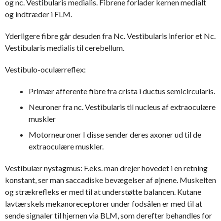
og nc. Vestibularis medialis. Fibrene forlader kernen medialt
og indtræder i FLM.
Yderligere fibre går desuden fra Nc. Vestibularis inferior et Nc.
Vestibularis medialis til cerebellum.
Vestibulo-oculærreflex:
Primær afferente fibre fra crista i ductus semicircularis.
Neuroner fra nc. Vestibularis til nucleus af extraoculære
muskler
Motorneuroner I disse sender deres axoner ud til de
extraoculære muskler.
Vestibulær nystagmus: F.eks. man drejer hovedet i en retning
konstant, ser man saccadiske bevægelser af øjnene. Muskelten
og strækrefleks er med til at understøtte balancen. Kutane
lavtærskels mekanoreceptorer under fodsålen er med til at
sende signaler til hjernen via BLM, som derefter behandles for