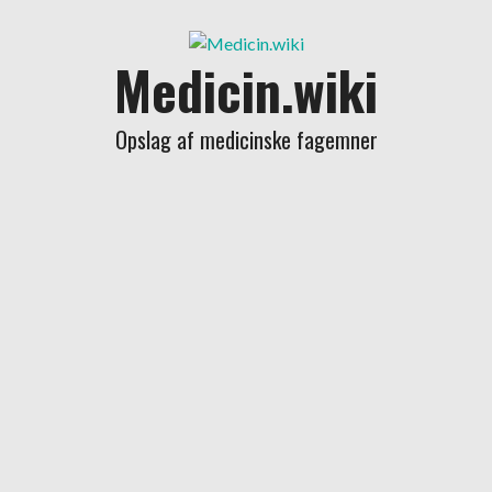
Skip
to
Medicin.wiki
content
Opslag af medicinske fagemner