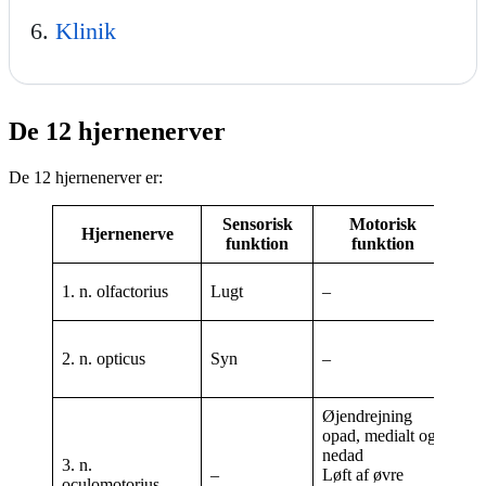
Klinik
De 12 hjernenerver
De 12 hjernenerver er:
Sensorisk
Motorisk
Hjernenerve
funktion
funktion
Bul
1. n. olfactorius
Lugt
–
olf
Cor
2. n. opticus
Syn
–
gen
late
Øjendrejning
opad, medialt og
Nc.
nedad
3. n.
ocu
–
Løft af øvre
oculomotorius
Nc.