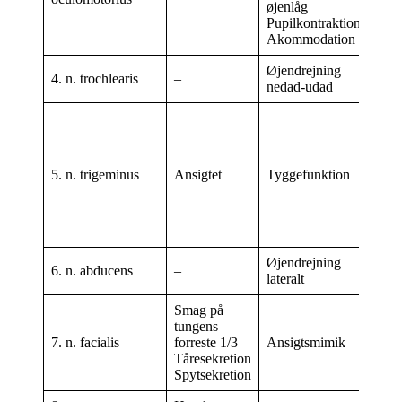
øjenlåg
Wes
Pupilkontraktion
Akommodation
Øjendrejning
4. n. trochlearis
–
Nc.
nedad-udad
Nc.
mot
Nc.
mes
5. n. trigeminus
Ansigtet
Tyggefunktion
Nc.
pri
Nc.
spi
Øjendrejning
6. n. abducens
–
Nc.
lateralt
Smag på
Nc.
tungens
Nc.
7. n. facialis
forreste 1/3
Ansigtsmimik
sup
Tåresekretion
Nc.
Spytsekretion