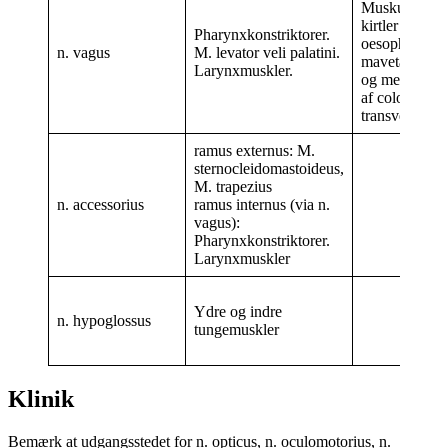
Muskulatur o
kirtler i
Pharynxkonstriktorer.
oesophagus o
n. vagus
M. levator veli palatini.
mavetarmkanal
Larynxmuskler.
og med orale 
af colon
transversum.
ramus externus: M.
sternocleidomastoideus,
M. trapezius
n. accessorius
ramus internus (via n.
vagus):
Pharynxkonstriktorer.
Larynxmuskler
Ydre og indre
n. hypoglossus
tungemuskler
Klinik
Bemærk at udgangsstedet for n. opticus, n. oculomotorius, n.