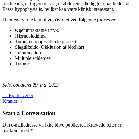
trochlearis, n. trigeminus og n. abducens alle ligger i nærheden af
Fossa hypophysialis, hvilket kan være klinisk interessant.
Hjernenerverne kan blive påvirket ved følgende processer:
Øget intrakranielt tryk.
Hjerneblødning
Tumor (rumopfyldende proces)
Slagtilfælde (Okklusion af blodkar)
Inflammation
Multiple schlerose
Traume
Sidst opdateret 29. maj 2023
Post
←
Epithelceller
Kraniet
→
navigation
Start a Conversation
Din e-mailadresse vil ikke blive publiceret.
Krævede felter er
markeret med
*