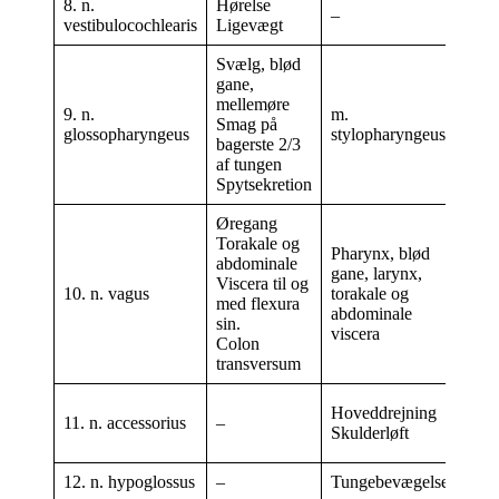
8. n.
Hørelse
Nc.
–
vestibulocochlearis
Ligevægt
Nc.
Svælg, blød
Nc.
gane,
Nc.
mellemøre
9. n.
m.
Nc.
Smag på
glossopharyngeus
stylopharyngeus
infe
bagerste 2/3
Nc.
af tungen
spi
Spytsekretion
Øregang
Torakale og
Nc.
Pharynx, blød
abdominale
Nc.
gane, larynx,
Viscera til og
Nc.
10. n. vagus
torakale og
med flexura
spi
abdominale
sin.
Nc.
viscera
Colon
pos
transversum
Nc.
Hoveddrejning
11. n. accessorius
–
spi
Skulderløft
Nc.
12. n. hypoglossus
–
Tungebevægelser