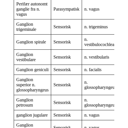
Perifær autonomt
ganglie fra n.
Parasympatisk
n. vagus
vagus
Ganglion
Sensorisk
n. trigeminus
trigeminale
n.
Ganglion spirale
Sensorisk
vestibulocochlearis
Ganglion
Sensorisk
n. vestibularis
vestibulare
Ganglion geniculi
Sensorisk
n. facialis
Ganglion
n.
superior n.
Sensorisk
glossopharyngeus
glossopharyngeus
Ganglion
n.
Sensorisk
petrosum
glossopharyngeus
ganglion jugulare
Sensorisk
n. vagus
Ganglion
Sensorisk
n. vagus