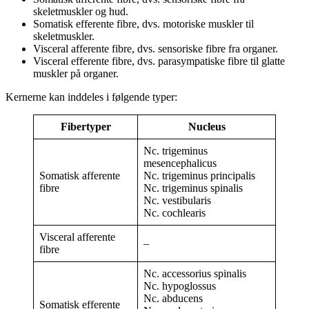
skeletmuskler og hud.
Somatisk efferente fibre, dvs. motoriske muskler til
skeletmuskler.
Visceral afferente fibre, dvs. sensoriske fibre fra organer.
Visceral efferente fibre, dvs. parasympatiske fibre til glatte
muskler på organer.
Kernerne kan inddeles i følgende typer:
Fibertyper
Nucleus
Nc. trigeminus
mesencephalicus
Somatisk afferente
Nc. trigeminus principalis
fibre
Nc. trigeminus spinalis
Nc. vestibularis
Nc. cochlearis
Visceral afferente
–
fibre
Nc. accessorius spinalis
Nc. hypoglossus
Nc. abducens
Somatisk efferente