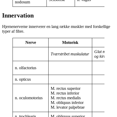
nodosum
Innervation
Hjernenerverne innerverer en lang række muskler med forskellige
typer af fibre.
Nerve
Motorisk
Glat muskula
Tværstribet muskulatur
og kirtler
n. olfactorius
n. opticus
M. rectus superior
M. rectus inferior
n. oculomotorius
M. rectus medialis
M. obliquus inferior
M. levator palpebrae
n. trochlearis
M. obliquus superior