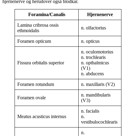
hjernenerve og herudover også blodkar.
Foramina/Canalis
Hjernenerve
Lamina cribrosa ossis
n. olfactorius
ethmoidalis
Foramen opticum
n. opticus
n. oculomotorius
n. trochlearis
Fissura orbitalis superior
n. opthalmicus
(V1)
n. abducens
Foramen rotundum
n. maxillaris (V2)
n. mandibularis
Foramen ovale
(V3)
n. facialis
Meatus acusticus internus
n.
vestibulocochlearis
n.