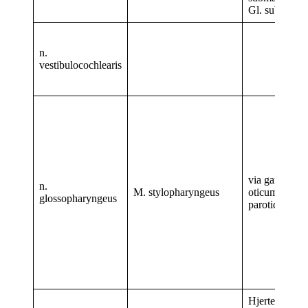
Gl. sublingual
n.
vestibulocochlearis
via ganglion
n.
M. stylopharyngeus
oticum Gl.
glossopharyngeus
parotidea
Hjerte og lun