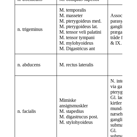
M. temporalis
M. masseter
Associeret m
M. pterygoideus med.
parasympatis
M. pterygoideus lat.
ganglier og
n. trigeminus
M. tensor veli palatini
præganglion
M. tensor tympani
tråde fra III, 
M. mylohyoideus
& IX.
M. Digastricus ant
n. abducens
M. rectus lateralis
N. intermediu
via ganglion
pterygopalat
Gl. lacrimalis
Mimiske
kirtler i gane,
ansigtsmuskler
mund- og
n. facialis
M. stapedius
næsehule – v
M. digastrucus post.
ganglion
M. stylohyoideus
submandibular
Gl.
submandibula