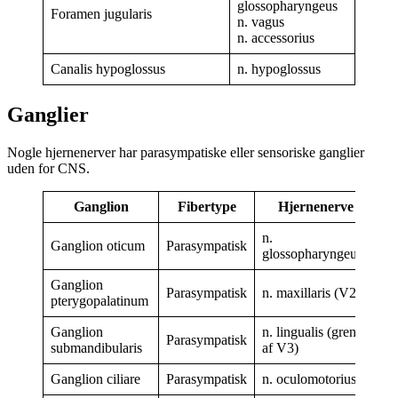
glossopharyngeus
Foramen jugularis
n. vagus
n. accessorius
Canalis hypoglossus
n. hypoglossus
Ganglier
Nogle hjernenerver har parasympatiske eller sensoriske ganglier
uden for CNS.
Ganglion
Fibertype
Hjernenerve
n.
Ganglion oticum
Parasympatisk
glossopharyngeus
Ganglion
Parasympatisk
n. maxillaris (V2)
pterygopalatinum
Ganglion
n. lingualis (gren
Parasympatisk
submandibularis
af V3)
Ganglion ciliare
Parasympatisk
n. oculomotorius