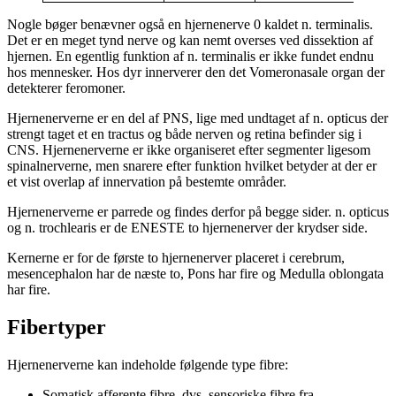
Nogle bøger benævner også en hjernenerve 0 kaldet n. terminalis.
Det er en meget tynd nerve og kan nemt overses ved dissektion af
hjernen. En egentlig funktion af n. terminalis er ikke fundet endnu
hos mennesker. Hos dyr innerverer den det Vomeronasale organ der
detekterer feromoner.
Hjernenerverne er en del af PNS, lige med undtaget af n. opticus der
strengt taget et en tractus og både nerven og retina befinder sig i
CNS. Hjernenerverne er ikke organiseret efter segmenter ligesom
spinalnerverne, men snarere efter funktion hvilket betyder at der er
et vist overlap af innervation på bestemte områder.
Hjernenerverne er parrede og findes derfor på begge sider. n. opticus
og n. trochlearis er de ENESTE to hjernenerver der krydser side.
Kernerne er for de første to hjernenerver placeret i cerebrum,
mesencephalon har de næste to, Pons har fire og Medulla oblongata
har fire.
Fibertyper
Hjernenerverne kan indeholde følgende type fibre:
Somatisk afferente fibre, dvs. sensoriske fibre fra