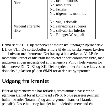
Nc. oculomotorius
fibre
Nc. ambiguus
Nc. facialis
Nc. trigeminus motorius
Nc. vagus dorsalis
Visceral efferente
Nc. salivatorius superior
fibre
Nc. salivatorius inferior
Nc. Edinger-Westphali
Bemærk at ALLE hjernenerver er motoriske, undtagen hjernenerve
I, II og VIII. De corticobulbære fibre til de motoriske kerner krydser
alle i niveau med kernerne. Det bør også bemærkes at ALLE de
motoriske kerner er bilateralt innerveret af corticobulbære fibre, med
undtagen af den nederste del af hjernenerve VII og hele kernen for
hjernenerve IX, X, XI og XII. Det betyder at der for disse kræves en
dobbeltsidig læsion på den ØMN for at der ses symptomer.
Udgang fra kraniet
Efter at hjernenerverne har forladt hjernestammen passerer de
igennem kraniet for at komme ud i PNS. Nogle passerer gennem
huller i kraniet (foramina) og andre gennem kanaler i kraniet
(canalis). Disse huller og kanaler kan indeholde mere end én