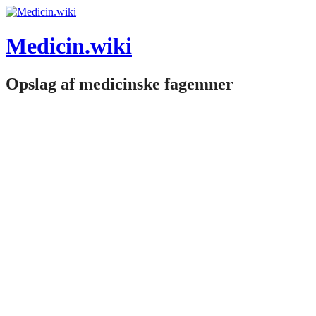
Skip
to
content
Medicin.wiki
Opslag af medicinske fagemner