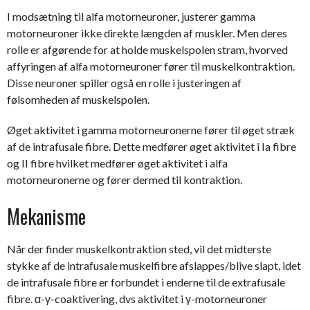
I modsætning til alfa motorneuroner, justerer gamma
motorneuroner ikke direkte længden af muskler. Men deres
rolle er afgørende for at holde muskelspolen stram, hvorved
affyringen af alfa motorneuroner fører til muskelkontraktion.
Disse neuroner spiller også en rolle i justeringen af
følsomheden af muskelspolen.
Øget aktivitet i gamma motorneuronerne fører til øget stræk
af de intrafusale fibre. Dette medfører øget aktivitet i Ia fibre
og II fibre hvilket medfører øget aktivitet i alfa
motorneuronerne og fører dermed til kontraktion.
Mekanisme
Når der finder muskelkontraktion sted, vil det midterste
stykke af de intrafusale muskelfibre afslappes/blive slapt, idet
de intrafusale fibre er forbundet i enderne til de extrafusale
fibre. α-γ-coaktivering, dvs aktivitet i γ-motorneuroner