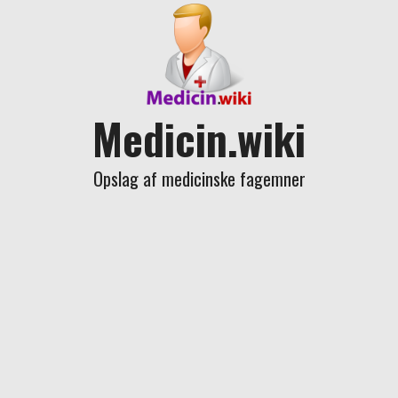
Skip
to
content
Medicin.wiki
Opslag af medicinske fagemner