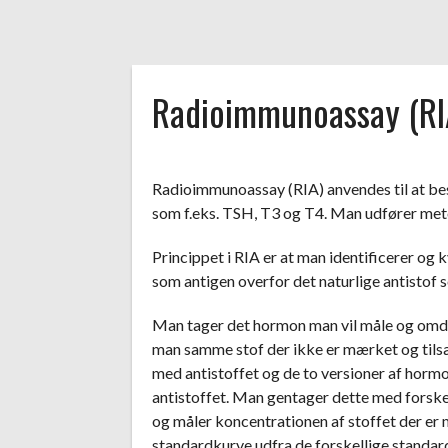
Radioimmunoassay (RI
Radioimmunoassay (RIA) anvendes til at be
som f.eks. TSH, T3 og T4. Man udfører meto
Princippet i RIA er at man identificerer og 
som antigen overfor det naturlige antisto
Man tager det hormon man vil måle og omda
man samme stof der ikke er mærket og tils
med antistoffet og de to versioner af horm
antistoffet. Man gentager dette med forske
og måler koncentrationen af stoffet der 
standardkurve udfra de forskellige standar