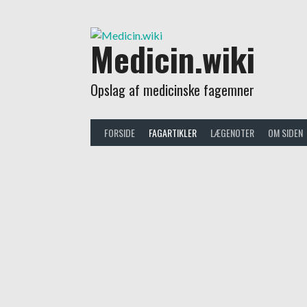
Skip
to
content
Medicin.wiki
Opslag af medicinske fagemner
FORSIDE
FAGARTIKLER
LÆGENOTER
OM SIDEN