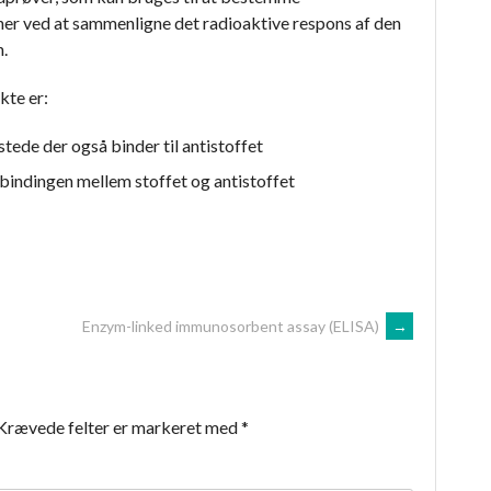
er ved at sammenligne det radioaktive respons af den
.
kte er:
 stede der også binder til antistoffet
 bindingen mellem stoffet og antistoffet
Enzym-linked immunosorbent assay (ELISA)
→
Krævede felter er markeret med
*