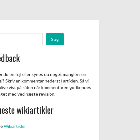
Søg
edback
r du en fejl eller synes du noget mangler i en
el? Skriv en kommentar nederst i artiklen. Så vil
blive vist på siden når kommentaren godkendes
aget med ved næste revision.
este wikiartikler
le
Wikiartikler