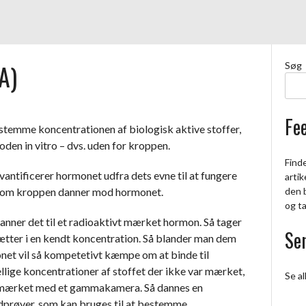
A)
Søg
Fe
stemme koncentrationen af biologisk aktive stoffer,
den in vitro – dvs. uden for kroppen.
Finde
kvantificerer hormonet udfra dets evne til at fungere
artik
f som kroppen danner mod hormonet.
den 
og t
nner det til et radioaktivt mærket hormon. Så tager
Sen
ætter i en kendt koncentration. Så blander man dem
onet vil så kompetetivt kæmpe om at binde til
llige koncentrationer af stoffet der ikke var mærket,
Se al
er mærket med et gammakamera. Så dannes en
dprøver, som kan bruges til at bestemme