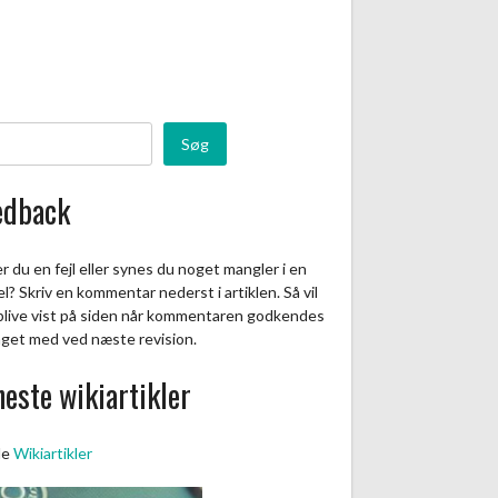
Søg
edback
r du en fejl eller synes du noget mangler i en
el? Skriv en kommentar nederst i artiklen. Så vil
blive vist på siden når kommentaren godkendes
aget med ved næste revision.
este wikiartikler
le
Wikiartikler