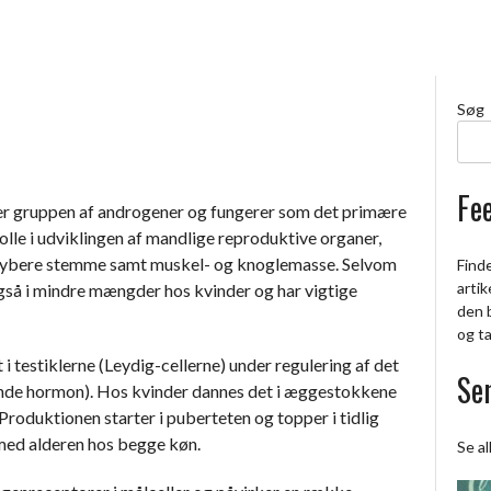
Søg
Fe
rer gruppen af androgener og fungerer som det primære
lle i udviklingen af mandlige reproduktive organer,
bere stemme samt muskel- og knoglemasse. Selvom
Finde
artik
så i mindre mængder hos kvinder og har vigtige
den 
og t
testiklerne (Leydig-cellerne) under regulering af det
Sen
ende hormon). Hos kvinder dannes det i æggestokkene
roduktionen starter i puberteten og topper i tidlig
 med alderen hos begge køn.
Se al