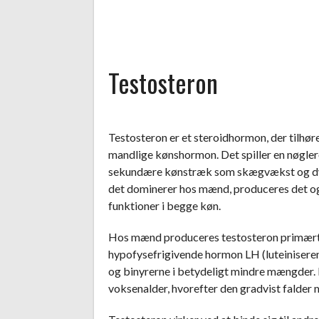
Testosteron
Testosteron er et steroidhormon, der tilhø
mandlige kønshormon. Det spiller en nøglero
sekundære kønstræk som skægvækst og dy
det dominerer hos mænd, produceres det og
funktioner i begge køn.
Hos mænd produceres testosteron primært i 
hypofysefrigivende hormon LH (luteiniser
og binyrerne i betydeligt mindre mængder. P
voksenalder, hvorefter den gradvist falder