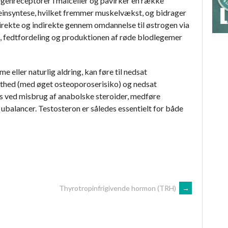
rogenreceptorer i målceller og påvirker en række
teinsyntese, hvilket fremmer muskelvækst, og bidrager
irekte og indirekte gennem omdannelse til østrogen via
, fedtfordeling og produktionen af røde blodlegemer
eller naturlig aldring, kan føre til nedsat
thed (med øget osteoporoserisiko) og nedsat
s ved misbrug af anabolske steroider, medføre
ubalancer. Testosteron er således essentielt for både
Thyrotropinfrigivende hormon (TRH)
→