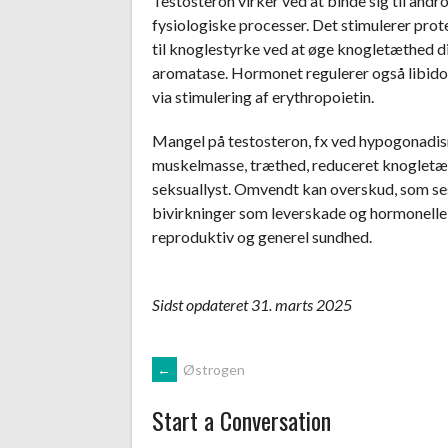
Testosteron virker ved at binde sig til and
fysiologiske processer. Det stimulerer pro
til knoglestyrke ved at øge knogletæthed d
aromatase. Hormonet regulerer også libido
via stimulering af erythropoietin.
Mangel på testosteron, fx ved hypogonadisme 
muskelmasse, træthed, reduceret knogletæ
seksuallyst. Omvendt kan overskud, som se
bivirkninger som leverskade og hormonelle 
reproduktiv og generel sundhed.
Sidst opdateret 31. marts 2025
Post
←
Østrogen
Start a Conversation
navigation