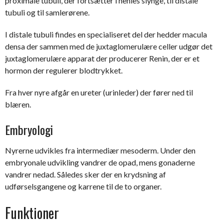
proximale tubuli, der fortsætter i henles slynge, til distale
tubuli og til samlerørene.
I distale tubuli findes en specialiseret del der hedder macula
densa der sammen med de juxtaglomerulære celler udgør det
juxtaglomerulære apparat der producerer Renin, der er et
hormon der regulerer blodtrykket.
Fra hver nyre afgår en ureter (urinleder) der fører ned til
blæren.
Embryologi
Nyrerne udvikles fra intermediær mesoderm. Under den
embryonale udvikling vandrer de opad, mens gonaderne
vandrer nedad. Således sker der en krydsning af
udførselsgangene og karrene til de to organer.
Funktioner