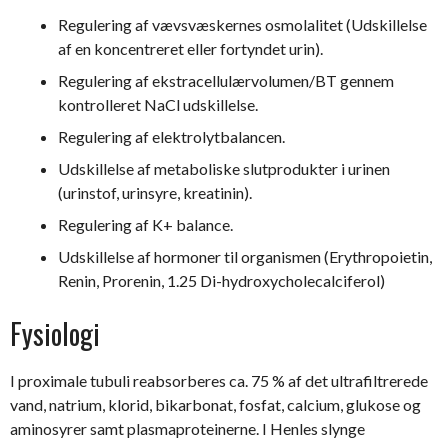
Regulering af vævsvæskernes osmolalitet (Udskillelse
af en koncentreret eller fortyndet urin).
Regulering af ekstracellulærvolumen/BT gennem
kontrolleret NaCl udskillelse.
Regulering af elektrolytbalancen.
Udskillelse af metaboliske slutprodukter i urinen
(urinstof, urinsyre, kreatinin).
Regulering af K+ balance.
Udskillelse af hormoner til organismen (Erythropoietin,
Renin, Prorenin, 1.25 Di-hydroxycholecalciferol)
Fysiologi
I proximale tubuli reabsorberes ca. 75 % af det ultrafiltrerede
vand, natrium, klorid, bikarbonat, fosfat, calcium, glukose og
aminosyrer samt plasmaproteinerne. I Henles slynge