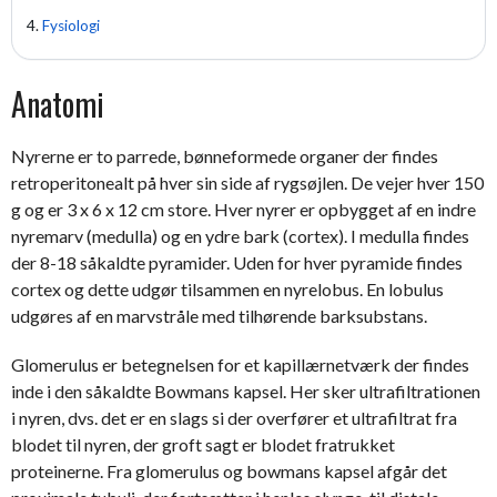
Fysiologi
Anatomi
Nyrerne er to parrede, bønneformede organer der findes
retroperitonealt på hver sin side af rygsøjlen. De vejer hver 150
g og er 3 x 6 x 12 cm store. Hver nyrer er opbygget af en indre
nyremarv (medulla) og en ydre bark (cortex). I medulla findes
der 8-18 såkaldte pyramider. Uden for hver pyramide findes
cortex og dette udgør tilsammen en nyrelobus. En lobulus
udgøres af en marvstråle med tilhørende barksubstans.
Glomerulus er betegnelsen for et kapillærnetværk der findes
inde i den såkaldte Bowmans kapsel. Her sker ultrafiltrationen
i nyren, dvs. det er en slags si der overfører et ultrafiltrat fra
blodet til nyren, der groft sagt er blodet fratrukket
proteinerne. Fra glomerulus og bowmans kapsel afgår det