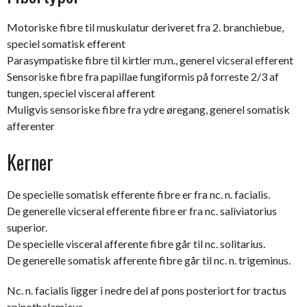
Motoriske fibre til muskulatur deriveret fra 2. branchiebue,
speciel somatisk efferent
Parasympatiske fibre til kirtler m.m., generel vicseral efferent
Sensoriske fibre fra papillae fungiformis på forreste 2/3 af
tungen, speciel visceral afferent
Muligvis sensoriske fibre fra ydre øregang, generel somatisk
afferenter
Kerner
De specielle somatisk efferente fibre er fra nc. n. facialis.
De generelle vicseral efferente fibre er fra nc. saliviatorius
superior.
De specielle visceral afferente fibre går til nc. solitarius.
De generelle somatisk afferente fibre går til nc. n. trigeminus.
Nc. n. facialis ligger i nedre del af pons posteriort for tractus
spinothalamicus.