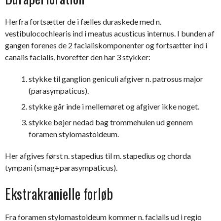
Herfra fortsætter de i fælles duraskede med n.
vestibulocochlearis ind i meatus acusticus internus. I bunden af
gangen forenes de 2 facialiskomponenter og fortsætter ind i
canalis facialis, hvorefter den har 3 stykker:
stykke til ganglion geniculi afgiver n. patrosus major
(parasympaticus).
stykke går inde i mellemøret og afgiver ikke noget.
stykke bøjer nedad bag trommehulen ud gennem
foramen stylomastoideum.
Her afgives først n. stapedius til m. stapedius og chorda
tympani (smag+parasympaticus).
Ekstrakranielle forløb
Fra foramen stylomastoideum kommer n. facialis ud i regio