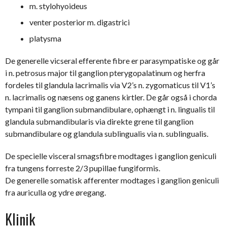
m. stylohyoideus
venter posterior m. digastrici
platysma
De generelle vicseral efferente fibre er parasympatiske og går
i n. petrosus major til ganglion pterygopalatinum og herfra
fordeles til glandula lacrimalis via V2’s n. zygomaticus til V1’s
n. lacrimalis og næsens og ganens kirtler. De går også i chorda
tympani til ganglion submandibulare, ophængt i n. lingualis til
glandula submandibularis via direkte grene til ganglion
submandibulare og glandula sublingualis via n. sublingualis.
De specielle visceral smagsfibre modtages i ganglion geniculi
fra tungens forreste 2/3 pupillae fungiformis.
De generelle somatisk afferenter modtages i ganglion geniculi
fra auriculla og ydre øregang.
Klinik