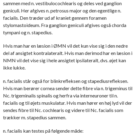
sammen med n. vestibulocochlearis og deles ved ganglion
geniculi. Her afgives n. petrosus major og den egentlige n.
facialis. Den træder ud af kraniet gennem foramen
stylomastoideum. Fra ganglion geniculi afgives også chorda
tympani og n. stapedius.
Hvis man har en læsion i ØMN vil det kun vise sig i den nedre
del af ansigtet kontralateralt. Hvis man derimod har en læsion i
NMN vil det vise sig i hele ansigtet ipsilateralt, dvs. øjet kan
ikke lukke.
n. facialis står også for blinkrefleksen og stapediusrefleksen.
Hvis man berører cornea sender dette fibre via n. trigeminus til
Nc. trigeminalis spinalis og herfra via interneuroner til n.
facialis og til øjets muskulatur. Hvis man hører en høj lyd vil der
sendes fibre til Nc. cochlearis og videre til Nc. facialis som
trækker m. stapedius sammen.
n. facialis kan testes på følgende måde: