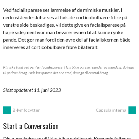
Ved facialisparese ses lammelse af de mimiske muskler. I
nedenstående skitse ses at hvis de corticobulbære fibre på
venstre side beskadiges, vil dette give en facialisparese på
højre side, men hvor man bevarer evnen til at kunne rynke
pande. Det gør man fordi den øvre del af facialiskernen både
innerveres af corticobulbære fibre bilateralt.
Kliniske fund ved perifær facialisparese. Hvis både parese i panden og mundvig, da tegn
til perifær årsag. Hvis kun parese det ene sted, da tegn til central årsag
Sidst opdateret 11. juni 2023
Post
←
B-lymfocytter
Capsula interna
→
Start a Conversation
navigation
Din e-mailadresse vil ikke blive publiceret.
Krævede felter er