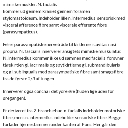
mimiske muskler. N. facialis
kommer ud gennem kraniet gennem foramen
stylomastoideum. Indeholder lille n. intermedius, sensorisk med
visceral afference fibre samt viscerale efferente fibre
(parasympaticus).
Fører parasympatiske nervetråde til kirtlerne i cavitas nasi
propria. N. fascialis innerverer ansigtets mimiske muskulatur.
N. intermedius kommer ikke ud sammen med facialis, forsyner
tårekirtlen gl. lacrimalis og spytkirtlerne gl. submandibularis
og gl. sublingualis med parasympatiske fibre samt smagsfibre
fra de første 2/3 af tungen.
Innerverer også concha i det ydre øre (huden lige uden for
øregangen).
Er deriveret fra 2. branchiebue. n. facialis indeholder motoriske
fibre, mens n. intermedius indeholder sensoriske fibre. Begge
forlader hjernestammen under kanten af Pons. Her går den