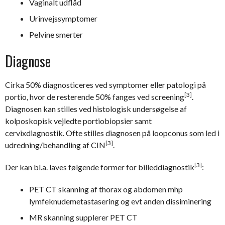
Vaginalt udflåd
Urinvejssymptomer
Pelvine smerter
Diagnose
Cirka 50% diagnosticeres ved symptomer eller patologi på
[3]
portio, hvor de resterende 50% fanges ved screening
.
Diagnosen kan stilles ved histologisk undersøgelse af
kolposkopisk vejledte portiobiopsier samt
cervixdiagnostik. Ofte stilles diagnosen på loopconus som led i
[3]
udredning/behandling af CIN
.
[3]
Der kan bl.a. laves følgende former for billeddiagnostik
:
PET CT skanning af thorax og abdomen mhp
lymfeknudemetastasering og evt anden dissiminering
MR skanning supplerer PET CT