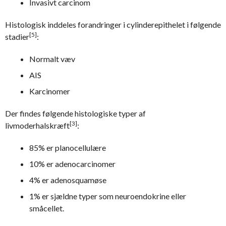
Invasivt carcinom
Histologisk inddeles forandringer i cylinderepithelet i følgende
[5]
stadier
:
Normalt væv
AIS
Karcinomer
Der findes følgende histologiske typer af
[3]
livmoderhalskræft
:
85% er planocellulære
10% er adenocarcinomer
4% er adenosquamøse
1% er sjældne typer som neuroendokrine eller
småcellet.