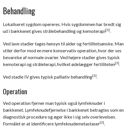
Behandling
Lokaliseret sygdom opereres. Hvis sygdommen har bredt sig
[3]
ud i bækkenet gives strålebehandling og kemoterapi
.
Ved lave stadier tages hensyn til alder og fertilitetsønske. Man
stiler derfor mod en mere konservativ operation, hvor der ses
bevarelse af normale ovarier. Ved højere stadier gives typisk
[3]
kemoterapi og stråleterapi, hvilket ødelægger fertiliteten
.
[3]
Ved stadie IV gives typisk palliativ behandling
.
Operation
Ved operation fjerner man typisk også lymfeknuder i
bækkenet. Lymfeknudefjernelse i bækkenet betragtes som en
diagnostisk procedure og øger ikke i sig selv overlevelsen.
[3]
Formålet er at identificere lymfeknudemetastaser
.