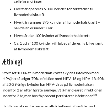
celleforandringer
Hvert år opereres 6.000 kvinder for forstadier til
livmoderhalskræft
Hvert år rammes 375 kvinder af livmoderhalskræft –
halvdelen er under 50 år
Hvert år dør 100 kvinder af livmoderhalskræft
Ca. 1 ud af 100 kvinder vil i løbet af deres liv blive ramt
af livmoderhalskræft.
Ætiologi
Stort set 100% af livmoderhalskræft skyldes infektion med
HPV, heraf udgør 70% infektion med HPV-16 og HPV-18.
40%
af 20-29-årige kvinder har HPV-virus på
livmoderhalsen
indenfor 2 år efter første samleje.
91% har clearet infektionen
[2]
indenfor 2 år, men
hos få procent persisterer infektionen
.
Udvikling af cervixcancer er altså betinget af smitte med