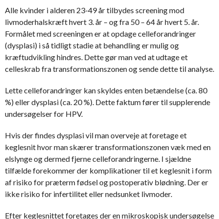
Alle kvinder i alderen 23-49 år tilbydes screening mod
livmoderhalskræft hvert 3. år – og fra 50 – 64 år hvert 5. år.
Formålet med screeningen er at opdage celleforandringer
(dysplasi) i så tidligt stadie at behandling er mulig og
kræftudvikling hindres. Dette gør man ved at udtage et
celleskrab fra transformationszonen og sende dette til analyse.
Lette celleforandringer kan skyldes enten betændelse (ca. 80
%) eller dysplasi (ca. 20 %). Dette faktum fører til supplerende
undersøgelser for HPV.
Hvis der findes dysplasi vil man overveje at foretage et
keglesnit hvor man skærer transformationszonen væk med en
elslynge og dermed fjerne celleforandringerne. I sjældne
tilfælde forekommer der komplikationer til et keglesnit i form
af risiko for præterm fødsel og postoperativ blødning. Der er
ikke risiko for infertilitet eller nedsunket livmoder.
Efter keglesnittet foretages der en mikroskopisk undersøgelse