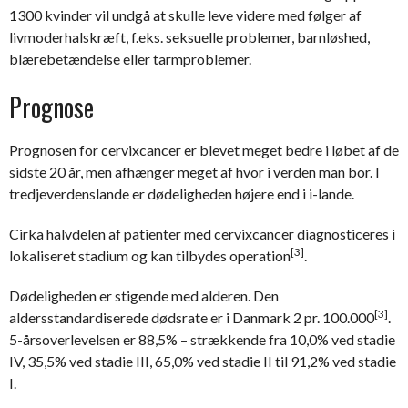
1300 kvinder vil undgå at skulle leve videre med følger af
livmoderhalskræft, f.eks. seksuelle problemer, barnløshed,
blærebetændelse eller tarmproblemer.
Prognose
Prognosen for cervixcancer er blevet meget bedre i løbet af de
sidste 20 år, men afhænger meget af hvor i verden man bor. I
tredjeverdenslande er dødeligheden højere end i i-lande.
Cirka halvdelen af patienter med cervixcancer diagnosticeres i
[3]
lokaliseret stadium og kan tilbydes operation
.
Dødeligheden er stigende med alderen. Den
[3]
aldersstandardiserede dødsrate er i Danmark 2 pr. 100.000
.
5-årsoverlevelsen er 88,5% – strækkende fra 10,0% ved stadie
IV, 35,5% ved stadie III, 65,0% ved stadie II til 91,2% ved stadie
I.