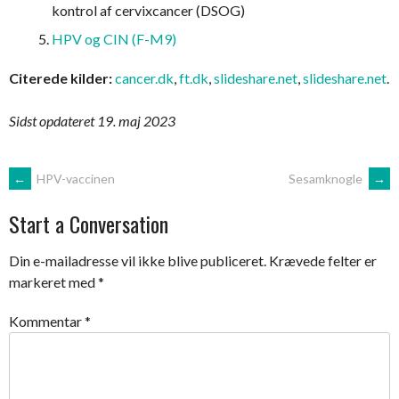
kontrol af cervixcancer (DSOG)
HPV og CIN (F-M9)
Citerede kilder:
cancer.dk
,
ft.dk
,
slideshare.net
,
slideshare.net
.
Sidst opdateret 19. maj 2023
Post
←
HPV-vaccinen
Sesamknogle
→
Start a Conversation
navigation
Din e-mailadresse vil ikke blive publiceret.
Krævede felter er
markeret med
*
Kommentar
*