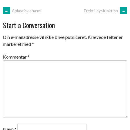
Post
←
Aplastisk anæmi
Erektil dysfunktion
→
Start a Conversation
navigation
Din e-mailadresse vil ikke blive publiceret.
Krævede felter er
markeret med
*
Kommentar
*
Navn
*