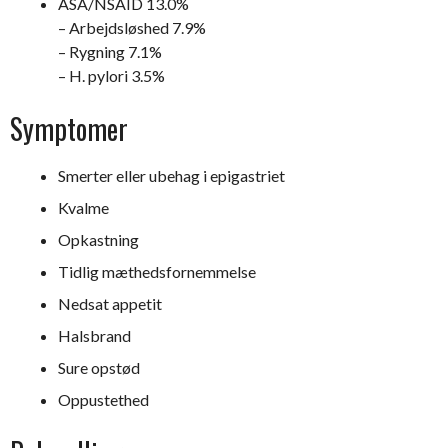
ASA/NSAID 13.0%
– Arbejdsløshed 7.9%
– Rygning 7.1%
– H. pylori 3.5%
Symptomer
Smerter eller ubehag i epigastriet
Kvalme
Opkastning
Tidlig mæthedsfornemmelse
Nedsat appetit
Halsbrand
Sure opstød
Oppustethed