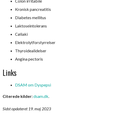
Colon irritabile
Kronisk pancreatitis
Diabetes mellitus
Laktoseintolerans
Cøliaki
Elektrolytforstyrrelser
Thyroidealidelser
Angina pectoris
Links
DSAM om Dyspepsi
Citerede kilder:
dsam.dk
.
Sidst opdateret 19. maj 2023